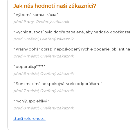
Jak nás hodnotí naši zákazníci?
"
Výborná komunikácia
"
před 9 dny, Oveřený zákazník
"
Rychlost, zboží bylo dobře zabalené, aby nedošlo k požkoze
před 3 měsíci, Oveřený zákazník
"
Krásny pohár dorazil nepoškodený rýchle dodanie jobilant 
před 4 měsíci, Oveřený zákazník
"
doporučuji*****
"
před 6 měsíci, Oveřený zákazník
"
Som maximálne spokojná, vrelo odporúčam.
"
před 7 měsíci, Oveřený zákazník
"
rychlý, spolehlivý
"
před 8 měsíci, Oveřený zákazník
starší reference...