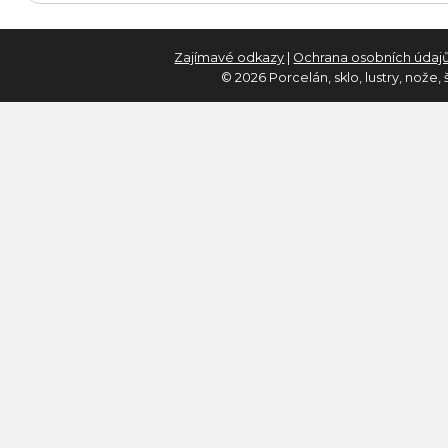
Zajímavé odkazy
|
Ochrana osobních údaj
© 2026 Porcelán, sklo, lustry, nože,