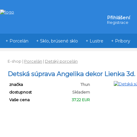
Přihlášení
Registrace
+ Porcelán
+ Sklo, brúsené sklo
+ Lustre
+ Príbory
E-shop
|
Porcelán
|
Detský porcelán
Detská súprava Angelika dekor Lienka 3d.
značka
Thun
dostupnost
Skladem
Vaše cena
37.22 EUR