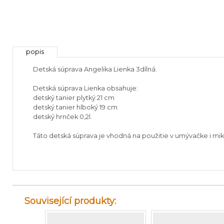
popis
Detská súprava Angelika Lienka 3dílná.
Detská súprava Lienka obsahuje:
detský tanier plytký 21 cm
detský tanier hlboký 19 cm
detský hrnček 0,2l.
Táto detská súprava je vhodná na použitie v umývačke i mikr
Související produkty: