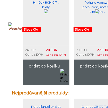
Hrnček 80H 0,7 l.
Poháre Venezi
biely
poľovnícky motí
cínovým…
Sleva 0%
Sleva 0%
20 EUR
27 EUR
24 EUR
33 EUR
Cena s DPH
Cena s DPH
Cena bez DPH
Cena b
přidat do košíku
přidat do koší
Nejprodávanější produkty:
Porzellanteller-Set
Charles CB477 Ta