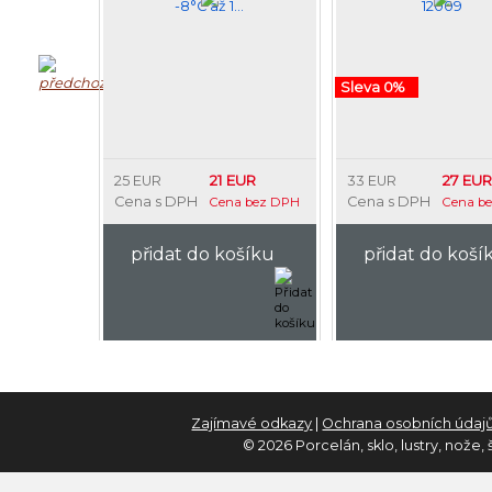
-8°C až 1…
12009
Sleva 0%
21 EUR
27 EUR
25 EUR
33 EUR
Cena s DPH
Cena s DPH
Cena bez DPH
Cena b
přidat do košíku
přidat do koší
Zajímavé odkazy
|
Ochrana osobních údaj
© 2026 Porcelán, sklo, lustry, nože,