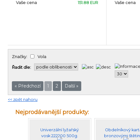
Vaše cena
151.88 EUR
Vaše cena
Značky:
Vola
Řadit dle:
« Předchozí
1
2
Další »
<< zpět nahoru
Nejprodávanější produkty:
Univerzální lyžařský
Obdelníkový kart
vosk 222200 500g.
bronzovými štěti