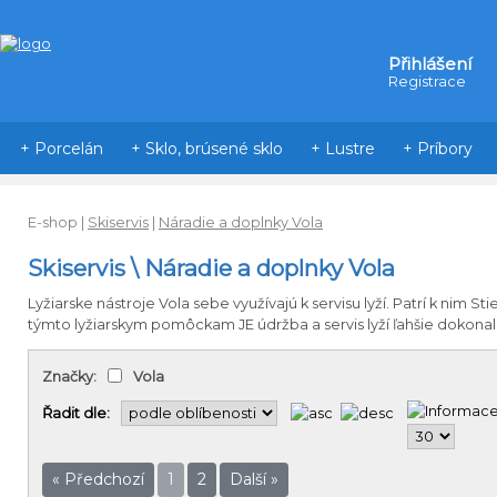
Přihlášení
Registrace
+ Porcelán
+ Sklo, brúsené sklo
+ Lustre
+ Príbory
E-shop
|
Skiservis
|
Náradie a doplnky Vola
Skiservis \ Náradie a doplnky Vola
Lyžiarske
nástroje
Vola
sebe
využívajú k
servisu
lyží
.
Patrí k nim
Sti
týmto
lyžiarskym
pomôckam
JE
údržba
a
servis lyží
ľahšie
dokonal
Značky:
Vola
Řadit dle:
« Předchozí
1
2
Další »