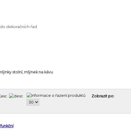
 do dekoračních řad.
lýnky stolní, mlýnek na kávu
Zobrazit po:
 funkční