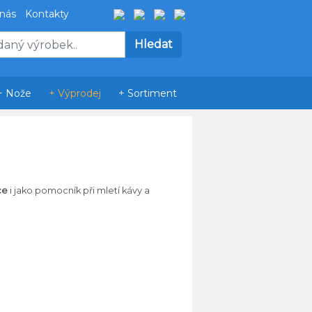
 nás
Kontakty
+ Nože
+ Výprodej
+ Sortiment
ce
i jako pomocník při mletí kávy a