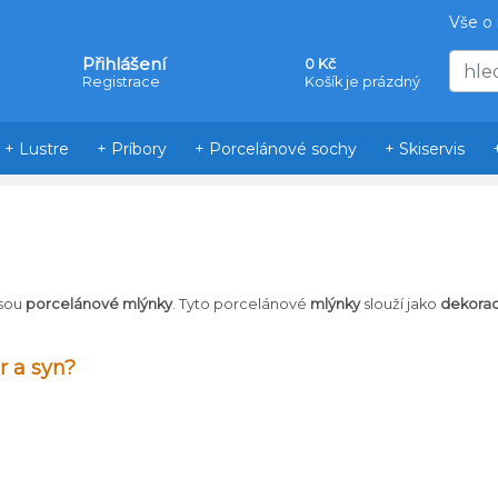
Vše o
Přihlášení
0 Kč
Registrace
Košík je prázdný
+ Lustre
+ Príbory
+ Porcelánové sochy
+ Skiservis
sou
porcelánové mlýnky
. Tyto porcelánové
mlýnky
slouží jako
dekora
r a syn?