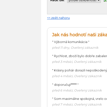
Řadit dle:
<< zpět nahoru
Jak nás hodnotí naši záka
"
Výborná komunikácia
"
před 11 dny, Oveřený zákazník
"
Rychlost, zboží bylo dobře zabale
před 3 měsíci, Oveřený zákazník
"
Krásny pohár dorazil nepoškodený
před 4 měsíci, Oveřený zákazník
"
doporučuji*****
"
před 6 měsíci, Oveřený zákazník
"
Som maximálne spokojná, vrelo 
před 7 měsíci, Oveřený zákazník