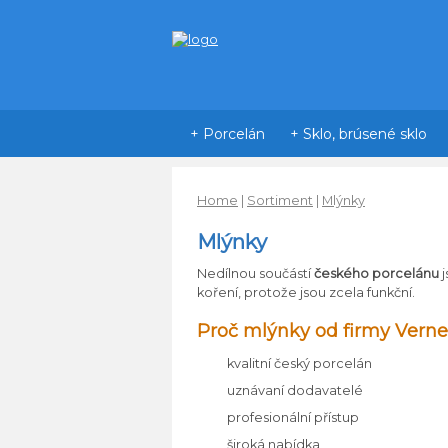
+ Porcelán
+ Sklo, brúsené sklo
Home
|
Sortiment
|
Mlýnky
Mlýnky
Nedílnou součástí
českého porcelánu
j
koření, protože jsou zcela funkční.
Proč mlýnky od firmy Verne
kvalitní český porcelán
uznávaní dodavatelé
profesionální přístup
široká nabídka