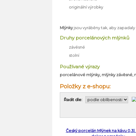
originální výrobky
Mlýnky
jsou vyráběny tak, aby zapadaly
Druhy porcelánových mlýnků
závěsné
stolní
Používané výrazy
porcelánové mlýnky, mlýnky závěsné, m
Položky z e-shopu:
Řadit dle:
Český porcelán Mlýnek na kávu 0,3l.