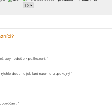
Zobrazit po:
zníci?
né, aby nedošlo k požkození.
"
 rýchle dodanie jobilant nadmieru spokojný
"
odporúčam.
"