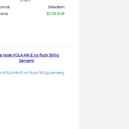
221924
pnost
Skladem
cena
32.09 EUR
a Vosk VOLA MX-E no fluór 500g
červený