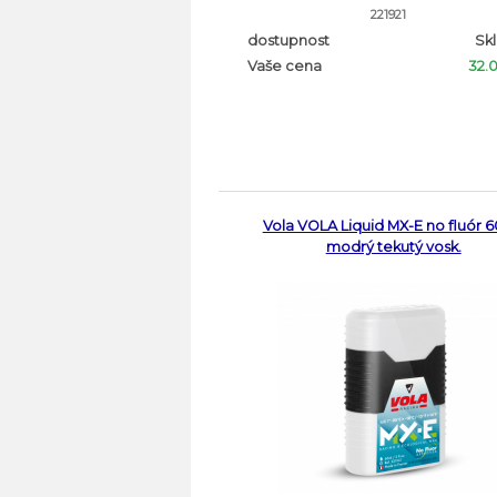
221921
dostupnost
Sk
Vaše cena
32.
Vola VOLA Liquid MX-E no fluór 6
modrý tekutý vosk.