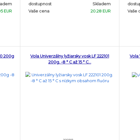
ladem
dostupnost
Skladem
dostu
05 EUR
Vaše cena
20.28 EUR
Vaše 
00 200g
Vola Univerzálny lyžiarsky vosk LF 222101
Vola 
200g. -8 ° C až 15 ° C…