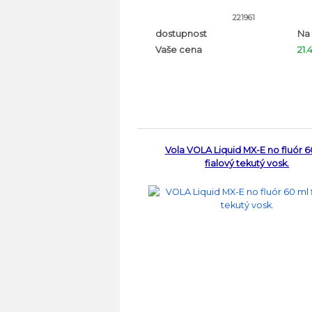
221961
dostupnost
Na
Vaše cena
21.
Vola VOLA Liquid MX-E no fluór 6
fialový tekutý vosk.