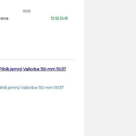
11033
cena
15.52 EUR
Pilník jemný Vallorbe 150 mm 11037