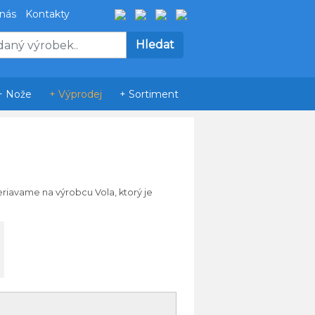
 nás
Kontakty
+ Nože
+ Výprodej
+ Sortiment
riavame
na
výrobcu
Vola
,
ktorý
je