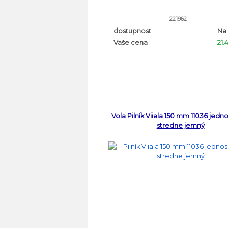
221962
dostupnost
Na
Vaše cena
21.
Vola Pilník Viiala 150 mm 11036 jedn
stredne jemný