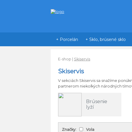
+ Porcelán
+ Sklo, brúsené sklo
E-shop
|
Skiservis
Skiservis
V
sekciách
Skiservis
sa
snažíme
ponúkn
partnerom
niekoľkých
národných tímo
Brúsenie
lyží
Značky:
Vola