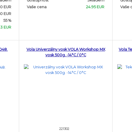
ladem
dostupnost
Skladem
dostu
0 EUR
Vaše cena
24.95 EUR
Vaše 
50 EUR
55 %
33 EUR
048.
Vola Univerzálny vosk VOLA Workshop MX
Vola T
vosk 500g. -14°C / 0°C
221302