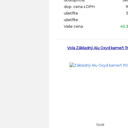
dostupnost
Sk
dop. cena s DPH
9
ušetříte
ušetříte
Vaše cena
40.
Vola Základný Alu Oxyd kameň 11
11048