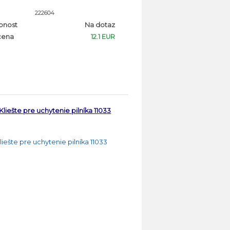
222604
pnost
Na dotaz
cena
12.1 EUR
Kliešte pre uchytenie pilníka 11033