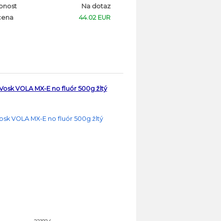
pnost
Na dotaz
cena
44.02 EUR
Vosk VOLA MX-E no fluór 500g žltý