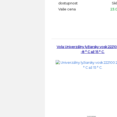
dostupnost
Sk
Vaše cena
23.
Vola Univerzálny lyžiarsky vosk 2221
-8 ° C až 15 ° C.