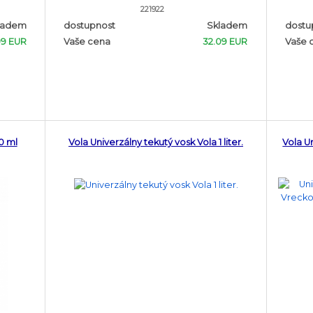
221922
ladem
dostupnost
Skladem
dostu
09 EUR
Vaše cena
32.09 EUR
Vaše 
0 ml
Vola Univerzálny tekutý vosk Vola 1 liter.
Vola U