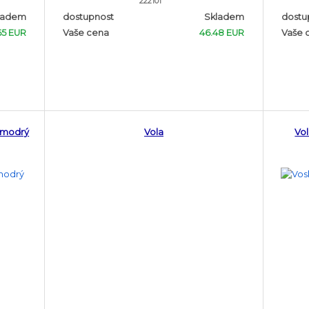
222101
ladem
dostupnost
Skladem
dostu
65 EUR
Vaše cena
46.48 EUR
Vaše 
g modrý
Vola
Vol