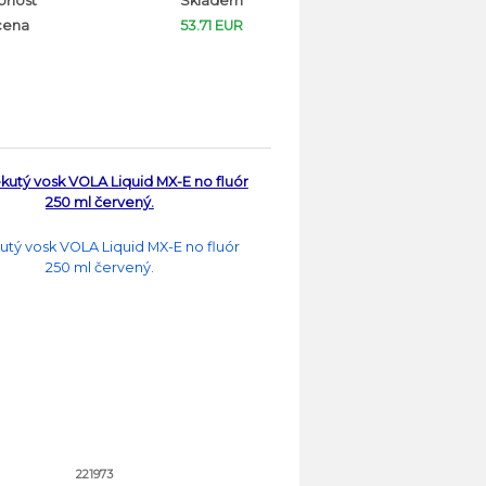
pnost
Skladem
cena
53.71 EUR
ekutý vosk VOLA Liquid MX-E no fluór
250 ml červený.
221973