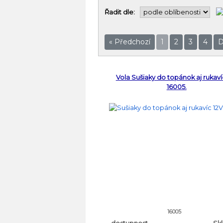
Řadit dle:
« Předchozí
1
2
3
4
D
Vola Sušiaky do topánok aj rukaví
16005.
16005