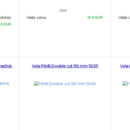
11047
 dotaz
Vaše cena
10.9 EUR
Vaše 
43 EUR
osečné,
Vola Pilník Double cut 150 mm 11035
Vola 