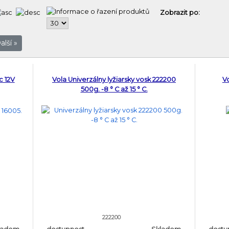
Zobrazit po:
alší »
c 12V
Vola Univerzálny lyžiarsky vosk 222200
Vo
500g. -8 ° C až 15 ° C.
222200