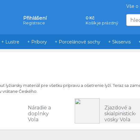
Vše o
Přihlášení
0 Kč
Registrace
Košík je prázdný
+ Lustre
+ Príbory
+ Porcelánové sochy
+ Skiservis
uť
lyžiarsky
materiál
pre
všetku
prípravu
a
ošetrenie
lyží
.
Teraz
sa
zame
v
vrátane
Českého
.
Náradie a
Zjazdové a
doplnky
skialpinistické
Vola
vosky Vola