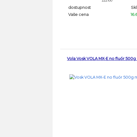
222100
dostupnost
Sk
Vaše cena
16.
Vola Vosk VOLA MX-E no fluór 500