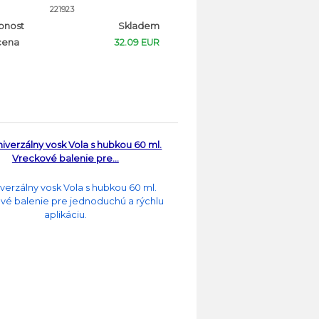
221923
pnost
Skladem
cena
32.09 EUR
niverzálny vosk Vola s hubkou 60 ml.
Vreckové balenie pre…