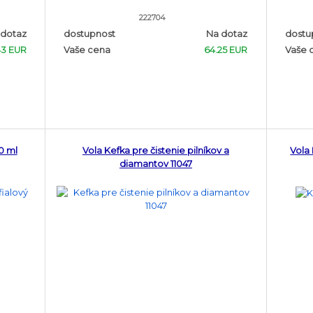
222704
 dotaz
dostupnost
Na dotaz
dostu
43 EUR
Vaše cena
64.25 EUR
Vaše 
0 ml
Vola Kefka pre čistenie pilníkov a
Vola 
diamantov 11047