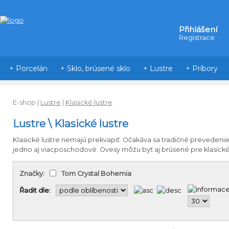
Přihlášení
Registrace
+ Porcelán
+ Sklo, brúsené sklo
+ Lustre
+ Príbory
E-shop
|
Lustre
|
Klasické lustre
Lustre \ Klasické lustre
Klasické
lustre
nemajú
prekvapiť
.
Očakáva
sa
tradičné
prevedenie
jedno
aj
viacposchodové
.
Ovesy
môžu
byť
aj
brúsené
pre klasick
Značky:
Tom Crystal Bohemia
Řadit dle: