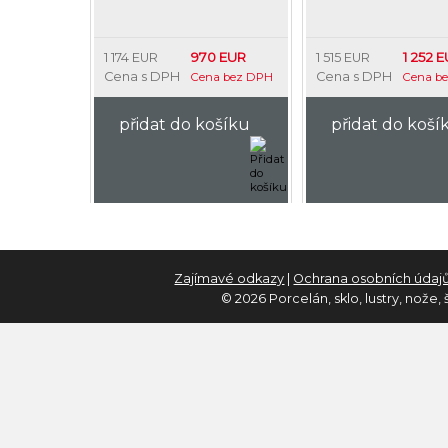
970 EUR
1 252 
1 174 EUR
1 515 EUR
Cena s DPH
Cena s DPH
Cena bez DPH
Cena b
přidat do košíku
přidat do koší
Zajímavé odkazy
|
Ochrana osobních údaj
© 2026 Porcelán, sklo, lustry, nože,