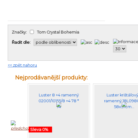
Značky:
Tom Crystal Bohemia
Řadit dle:
<< zpět nahoru
Nejprodávanější produkty:
Luster 8 +4 ramenný
Luster krištáľový
02001/10155/8 +4 78 *
ramenný 18L098
74
58x57cm…
Sleva 0%