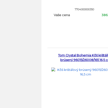
7704000000350
Vaše cena
386.
Tom Crystal Bohemia Kôš krištá
brúsený 96015/26008/165 16,5 