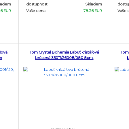
ladem
dostupnost
Skladem
dostu
.6 EUR
Vaše cena
78.36 EUR
Vaše 
ľová
Tom Crystal Bohemia Labuť krištáľová
Tom 
m
brúsená 35017/26008/080 8cm.