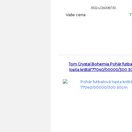
35024/26008/130
Vaše cena
7
Tom Crystal Bohemia Pohár futb
lopta krištáľ 77040/00000/300 3