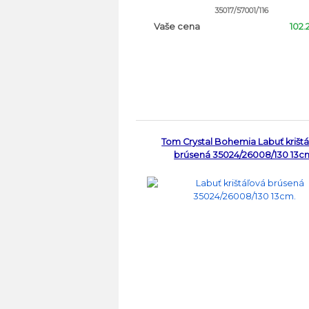
35017/57001/116
Vaše cena
102.
Tom Crystal Bohemia Labuť krišt
brúsená 35024/26008/130 13c