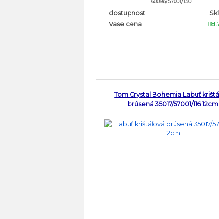
60096/57001/150
dostupnost
Sk
Vaše cena
118
Tom Crystal Bohemia Labuť krišt
brúsená 35017/57001/116 12cm