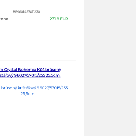
BE9601457011230
cena
231.8 EUR
m Crystal Bohemia Kôš brúsený
ištáľový 96027/57015/255 25,5cm.