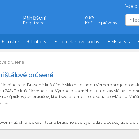
Vše o
Přihlášení
0 Kč
Registrace
Košík je prázdný
+ Lustre
+ Príbory
+ Porcelánové sochy
+ Skiservis
lové brúsené
krištálové brúsené
štáľového
skla.
Brúsené
krištáľové
sklo
na
eshopu
Vernerporc
je produ
tou
24
%
Pb
krištáľového
skla.
Výroba
brúseného
skla je
závislá
na umen
z rúk
špičkových
brusičov
,
ktorí svoje
remeslo
dokonale
ovládajú.
Väčš
nia.
stvom
našich
predkov
.
Ručne
brúsené
sklo
vychádza
z českej
tradície
s