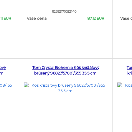
82392170022140
11 EUR
Vaše cena
87.12 EUR
Vaše 
ľový
Tom Crystal Bohemia Kôš krištáľový
To
cm
brúsený 96027/57001/355 35,5 cm.
kr