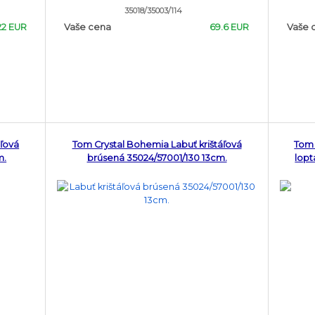
35018/35003/114
22 EUR
Vaše cena
69.6 EUR
Vaše 
áľová
Tom Crystal Bohemia Labuť krištáľová
Tom 
m.
brúsená 35024/57001/130 13cm.
lopt