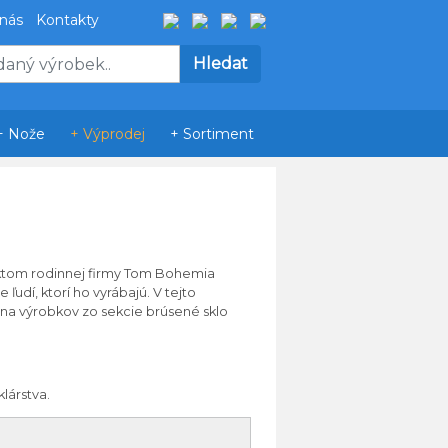
 nás
Kontakty
+ Nože
+ Výprodej
+ Sortiment
ktom
rodinnej firmy
Tom
Bohemia
ie
ľudí
,
ktorí ho
vyrábajú.
V
tejto
ina výrobkov
zo sekcie
brúsené sklo
klárstva
.