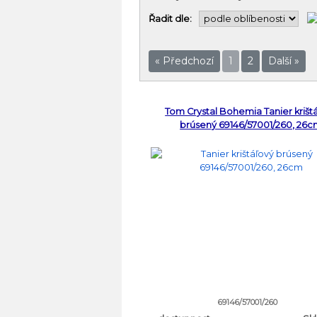
Řadit dle:
« Předchozí
1
2
Další »
Tom Crystal Bohemia Tanier krišt
brúsený 69146/57001/260, 26
69146/57001/260