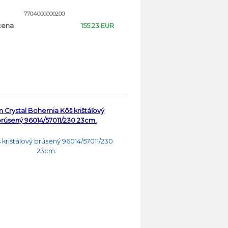
7704000000200
cena
155.23 EUR
 Crystal Bohemia Kôš krištáľový
brúsený 96014/57011/230 23cm.