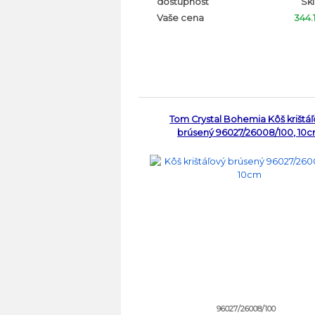
dostupnost
Sk
Vaše cena
344.
Tom Crystal Bohemia Kôš krištá
brúsený 96027/26008/100, 10
96027/26008/100