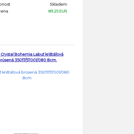
pnost
Skladem
cena
89.25 EUR
Crystal Bohemia Labuť krištáľová
brúsená 35017/57001/080 8cm.