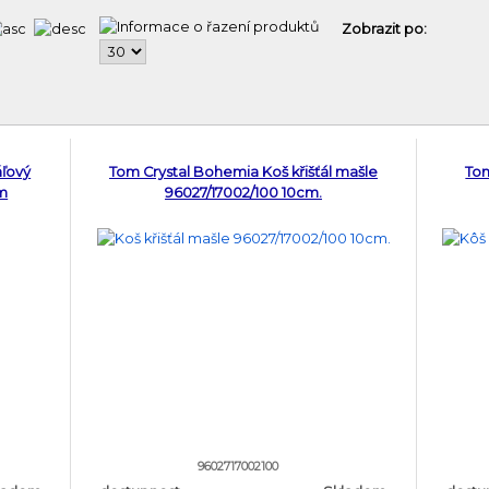
Zobrazit po:
áľový
Tom Crystal Bohemia Koš křišťál mašle
Tom
cm
96027/17002/100 10cm.
9602717002100