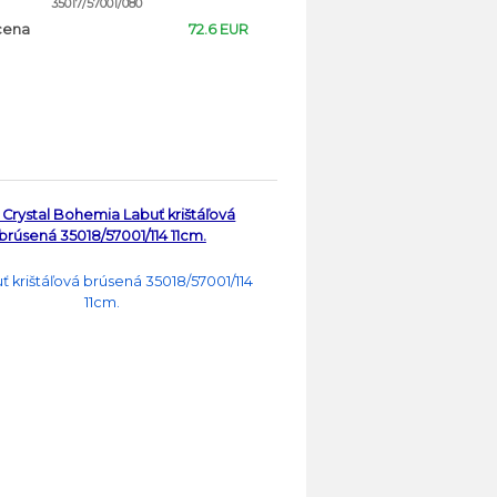
35017/57001/080
cena
72.6 EUR
Crystal Bohemia Labuť krištáľová
brúsená 35018/57001/114 11cm.