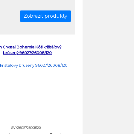
 Crystal Bohemia Kôš krištáľový
brúsený 96027/26008/120
SVK9602726008120