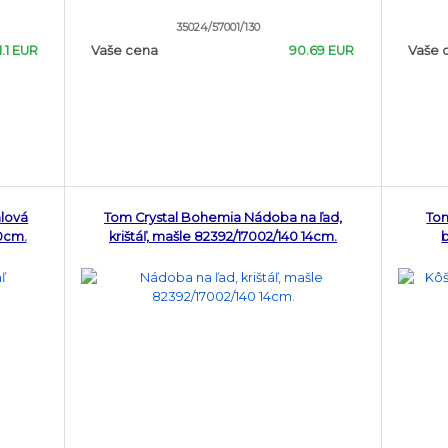
35024/57001/130
1.1 EUR
Vaše cena
90.69 EUR
Vaše 
alová
Tom Crystal Bohemia Nádoba na ľad,
Tom
0cm.
krištáľ, mašle 82392/17002/140 14cm.