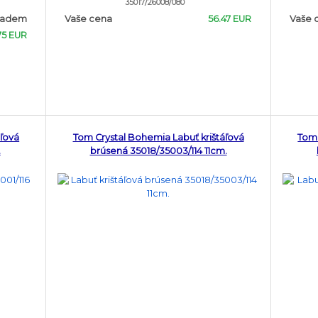
35017/26008/080
ladem
Vaše cena
56.47 EUR
Vaše 
.75 EUR
áľová
Tom Crystal Bohemia Labuť krištáľová
Tom 
.
brúsená 35018/35003/114 11cm.