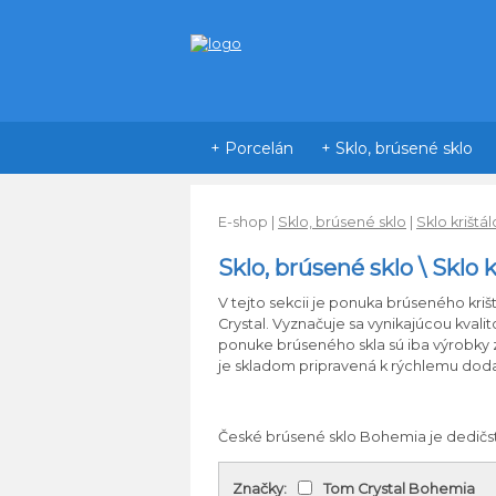
+ Porcelán
+ Sklo, brúsené sklo
E-shop
|
Sklo, brúsené sklo
|
Sklo krištá
Sklo, brúsené sklo \ Sklo 
V
tejto sekcii
je ponuka
brúseného
kri
Crystal.
Vyznačuje
sa vynikajúcou
kvali
ponuke
brúseného
skla
sú iba
výrobky
je skladom
pripravená
k rýchlemu
doda
České
brúsené
sklo
Bohemia
je
dedič
Značky:
Tom Crystal Bohemia