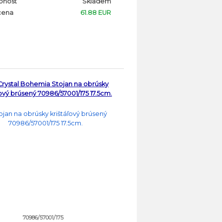
pnost
Skladem
cena
61.88 EUR
rystal Bohemia Stojan na obrúsky
ľový brúsený 70986/57001/175 17.5cm.
70986/57001/175