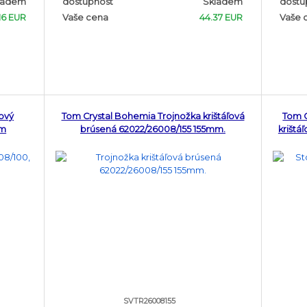
ladem
dostupnost
Skladem
dostu
16 EUR
Vaše cena
44.37 EUR
Vaše 
ľový
Tom Crystal Bohemia Trojnožka krištáľová
Tom C
cm
brúsená 62022/26008/155 155mm.
krištá
SVTR26008155