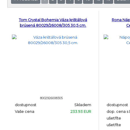
Tom Crystal Bohemia Váza krištáľová
Rona Nápo
brúsená 80029/26008/305 30,5 cm.
Ce
8002926008305
dostupnost
Skladem
dostupnost
Vaše cena
233.93 EUR
dop. cena s
ušetříte
ušetříte