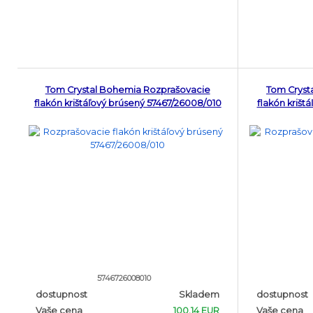
Tom Crystal Bohemia Rozprašovacie
Tom Cryst
flakón krištáľový brúsený 57467/26008/010
flakón krišt
5746726008010
dostupnost
Skladem
dostupnost
Vaše cena
100.14 EUR
Vaše cena