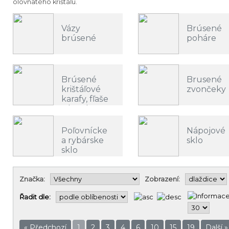
olovnatého
krištáľu
.
Vázy
Brúsené
brúsené
poháre
Brúsené
Brusené
krištáľové
zvončeky
karafy, fľaše
a krčahy
Poľovnícke
Nápojové
a rybárske
sklo
sklo
Značka:
Zobrazení:
Řadit dle:
« Předchozí
1
2
3
4
6
10
15
19
Další »