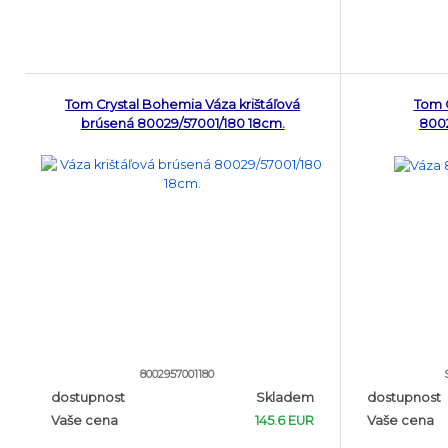
Tom Crystal Bohemia Váza krištáľová
Tom 
brúsená 80029/57001/180 18cm.
8002
8002957001180
dostupnost
Skladem
dostupnost
Vaše cena
145.6 EUR
Vaše cena