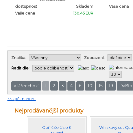
dostupnost
Skladem
Vaše cena
Vaše cena
130.45 EUR
Značka:
Zobrazení:
Řadit dle:
« Předchozí
1
2
3
4
6
10
15
19
Další »
<< zpět nahoru
Nejprodávanější produkty:
Obří číše číslo 6
Whiskový set Qu