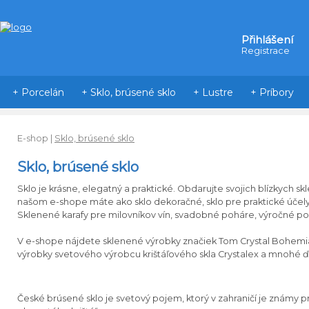
Přihlášení
Registrace
+ Porcelán
+ Sklo, brúsené sklo
+ Lustre
+ Príbory
E-shop
|
Sklo, brúsené sklo
Sklo, brúsené sklo
Sklo
je
krásne
,
elegatný
a
praktické
.
Obdarujte
svojich blízkych
sk
našom
e
-
shope máte
ako
sklo
dekoračné
,
sklo
pre
praktické účel
Sklenené
karafy
pre
milovníkov
vín
,
svadobné
poháre
, výročné
po
V e
-
shope
nájdete
sklenené
výrobky značiek
Tom
Crystal
Bohemi
výrobky
svetového výrobcu
krištáľového
skla
Crystalex
a
mnohé ďa
České
brúsené
sklo je
svetový
pojem
,
ktorý
v
zahraničí
je známy 