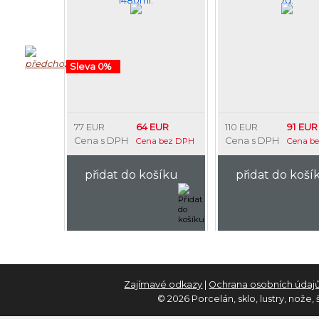
1480ml.
7d.
Sleva 0%
64 EUR
91 EUR
77 EUR
110 EUR
Cena s DPH
Cena s DPH
Cena bez DPH
Cena b
přidat do košíku
přidat do koší
Zajímavé odkazy
|
Ochrana osobních údaj
© 2026 Porcelán, sklo, lustry, nože,